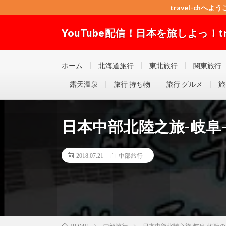
travel-chへよう
YouTube配信！日本を旅しよっ！trav
travel-chへようこそ！”Good seller” ”Good buyer”
ホーム
北海道旅行
東北旅行
関東旅行
露天温泉
旅行 持ち物
旅行 グルメ
旅
日本中部北陸之旅-岐阜
2018.07.21
中部旅行