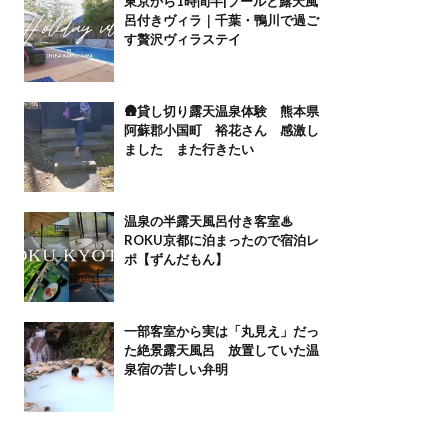
東京から1時間半|プールと露天風
呂付きヴィラ｜千葉・鴨川で過ご
す贅沢ヴィラステイ
🛖貸し切り露天温泉体験 熊本県
阿蘇郡小国町 裕花さん 感激し
ました また行きたい
温泉の半露天風呂付き客室♨
ROKU京都に泊まったので宿泊レ
ポ【ずんだもん】
一部客室から実は「丸見え」だっ
た絶景露天風呂 放置していた温
泉宿の苦しい弁明