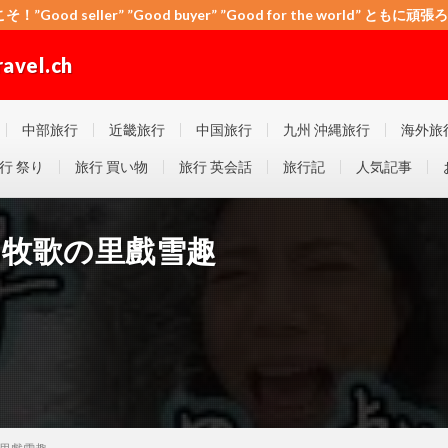
こそ！”Good seller” ”Good buyer” ”Good for the world” と
el.ch
 ”Good for the world” ともに頑張ろう！日本！世界！
中部旅行
近畿旅行
中国旅行
九州 沖縄旅行
海外旅
行 祭り
旅行 買い物
旅行 英会話
旅行記
人気記事
-牧歌の里戲雪趣