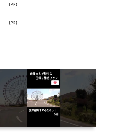
【PR】
【PR】