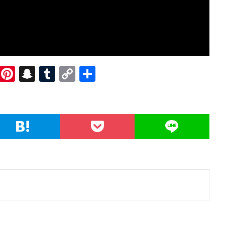
R
Pi
S
T
C
共
e
nt
n
u
o
有
d
er
a
m
p
di
es
pc
bl
y
t
t
h
r
Li
at
n
k