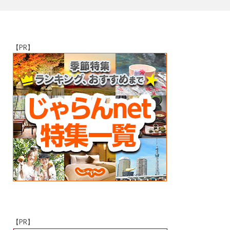
【PR】
【PR】