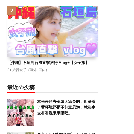
【沖縄】石垣島台風直撃旅行 Vlog⭐︎【女子旅】
旅行女子 (海外 国内)
最近の投稿
本来是想去泡露天温泉的，但是看
了看环境还是不好意思泡，就决定
去看看温泉泉眼吧。