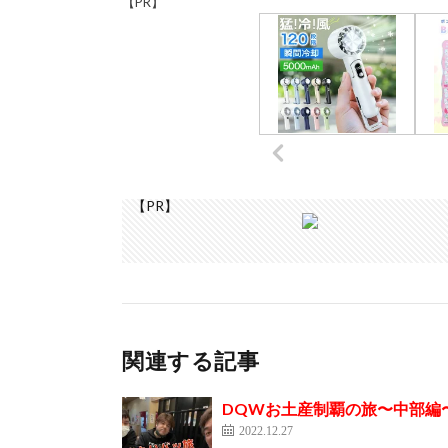
【PR】
【PR】
関連する記事
DQWお土産制覇の旅〜中部編〜 
2022.12.27