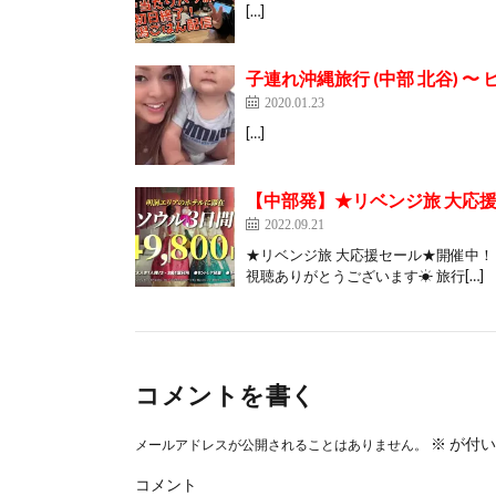
[…]
子連れ沖縄旅行 (中部 北谷) 〜
2020.01.23
[…]
【中部発】★リベンジ旅 大応
2022.09.21
★リベンジ旅 大応援セール★開催中
視聴ありがとうございます☀ 旅行[…]
コメントを書く
※
が付い
メールアドレスが公開されることはありません。
コメント