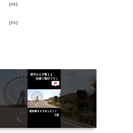
【PR】
【PR】