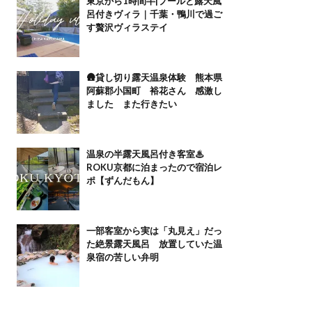
東京から1時間半|プールと露天風
呂付きヴィラ｜千葉・鴨川で過ご
す贅沢ヴィラステイ
🛖貸し切り露天温泉体験 熊本県
阿蘇郡小国町 裕花さん 感激し
ました また行きたい
温泉の半露天風呂付き客室♨
ROKU京都に泊まったので宿泊レ
ポ【ずんだもん】
一部客室から実は「丸見え」だっ
た絶景露天風呂 放置していた温
泉宿の苦しい弁明