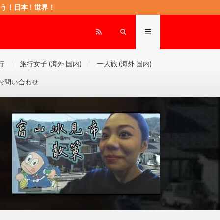
もに頑張ろう！日本！世界！
行
旅行女子 (海外 国内)
一人旅 (海外 国内)
お問い合わせ