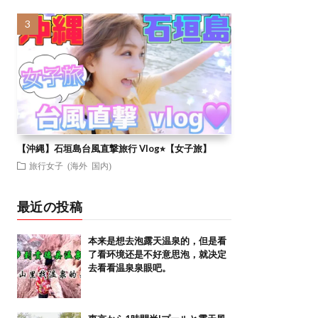
【沖縄】石垣島台風直撃旅行 Vlog⭐︎【女子旅】
旅行女子 (海外 国内)
最近の投稿
本来是想去泡露天温泉的，但是看
了看环境还是不好意思泡，就决定
去看看温泉泉眼吧。