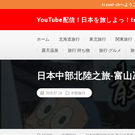
travel-chへよう
YouTube配信！日本を旅しよっ！trav
travel-chへようこそ！”Good seller” ”Good buyer”
ホーム
北海道旅行
東北旅行
関東旅行
露天温泉
旅行 持ち物
旅行 グルメ
旅
日本中部北陸之旅-富山冰
2018.07.24
中部旅行