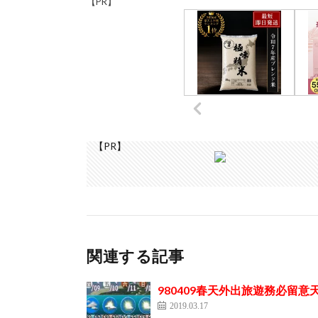
【PR】
【PR】
関連する記事
980409春天外出旅遊務必留
2019.03.17