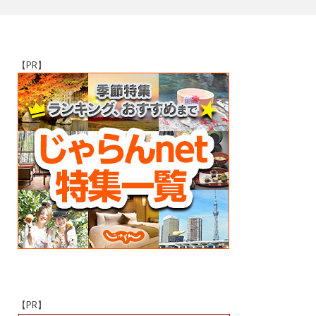
【PR】
【PR】