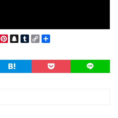
R
Pi
S
T
C
共
e
nt
n
u
o
有
d
er
a
m
p
di
es
pc
bl
y
t
t
h
r
Li
at
n
k