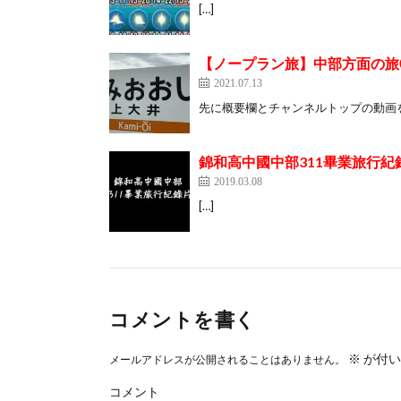
[…]
【ノープラン旅】中部方面の旅①
2021.07.13
先に概要欄とチャンネルトップの動画を
錦和高中國中部311畢業旅行紀錄
2019.03.08
[…]
コメントを書く
※
が付い
メールアドレスが公開されることはありません。
コメント