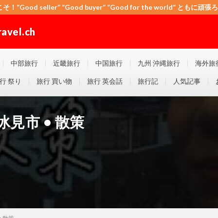
こそ！”Good seller” ”Good buyer” ”Good for the world” と
el.ch
 ”Good for the world” ともに頑張ろう！日本！世界！
中部旅行
近畿旅行
中国旅行
九州 沖縄旅行
海外旅
行 祭り
旅行 買い物
旅行 英会話
旅行記
人気記事
見市 • 散策