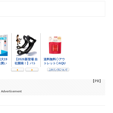
k
【PR】
Advertisement