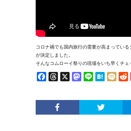
コロナ禍でも国内旅行の需要が高まっているタ
が決定しました。
そんなコムローイ祭りの現場をいち早くチェ
F
T
X
M
Li
H
M
ac
hr
as
n
at
ixi
e
ea
to
e
e
b
ds
d
n
o
o
a
o
n