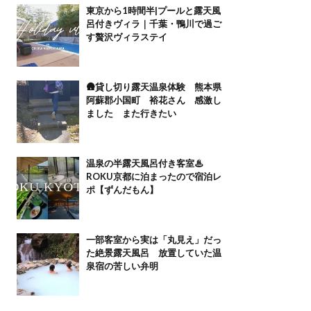
東京から1時間半|プールと露天風
呂付きヴィラ｜千葉・鴨川で過ご
す贅沢ヴィラステイ
🛖貸し切り露天温泉体験 熊本県
阿蘇郡小国町 裕花さん 感激し
ました また行きたい
温泉の半露天風呂付き客室♨
ROKU京都に泊まったので宿泊レ
ポ【ずんだもん】
一部客室から実は「丸見え」だっ
た絶景露天風呂 放置していた温
泉宿の苦しい弁明