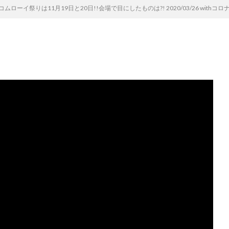
ローイ祭りは11月19日と20日!!会場で目にしたものは?! 2020/03/26 with