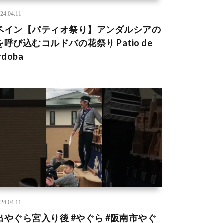
24.04.11
ペイン【パティオ祭り】アンダルシアの
を呼び込むコルドバの花祭り Patio de
rdoba
24.04.11
出やぐら宮入り後 #やぐら #阪南市やぐ