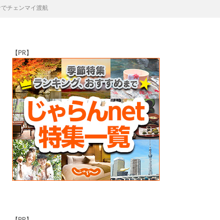
コロナでチェンマイ渡航
【PR】
【PR】