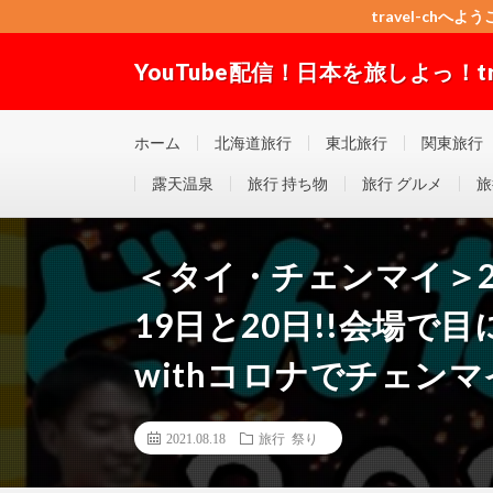
travel-chへよう
YouTube配信！日本を旅しよっ！trav
travel-chへようこそ！”Good seller” ”Good buyer”
ホーム
北海道旅行
東北旅行
関東旅行
露天温泉
旅行 持ち物
旅行 グルメ
旅
＜タイ・チェンマイ＞2
19日と20日!!会場で目にし
withコロナでチェン
2021.08.18
旅行 祭り