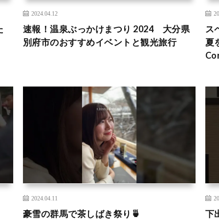
2024.04.12
20
た
速報！温泉ぶっかけまつり 2024 大分県
ス
別府市のおすすめイベントと観光旅行
夏
Co
2024.04.11
20
豪雪の群馬で茶しばき祭り🍵
下