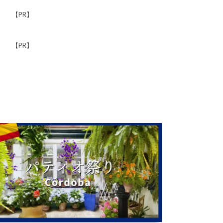
【PR】
【PR】