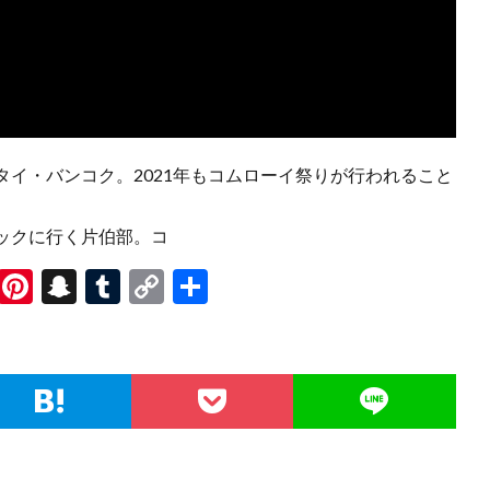
イ・バンコク。2021年もコムローイ祭りが行われること
ックに行く片伯部。コ
R
Pi
S
T
C
共
e
nt
n
u
o
有
d
er
a
m
p
di
es
pc
bl
y
t
t
h
r
Li
at
n