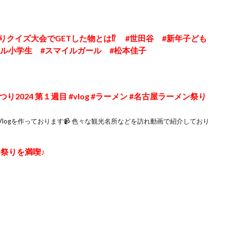
祭りクイズ大会でGETした物とは⁉️ #世田谷 #新年子ども
カル小学生 #スマイルガール #松本佳子
つり2024 第１週目 #vlog #ラーメン #名古屋ラーメン祭り
logを作っております📹 色々な観光名所などを訪れ動画で紹介しており
祭りを満喫♪