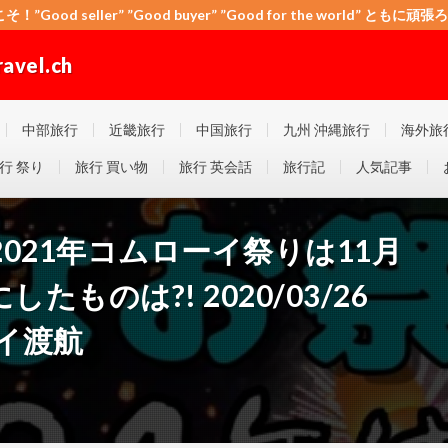
こそ！”Good seller” ”Good buyer” ”Good for the world” と
el.ch
 ”Good for the world” ともに頑張ろう！日本！世界！
中部旅行
近畿旅行
中国旅行
九州 沖縄旅行
海外旅
行 祭り
旅行 買い物
旅行 英会話
旅行記
人気記事
021年コムローイ祭りは11月
たものは?! 2020/03/26
マイ渡航