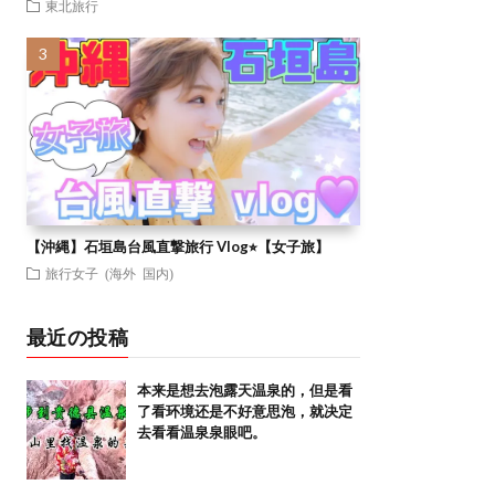
東北旅行
【沖縄】石垣島台風直撃旅行 Vlog⭐︎【女子旅】
旅行女子 (海外 国内)
最近の投稿
本来是想去泡露天温泉的，但是看
了看环境还是不好意思泡，就决定
去看看温泉泉眼吧。