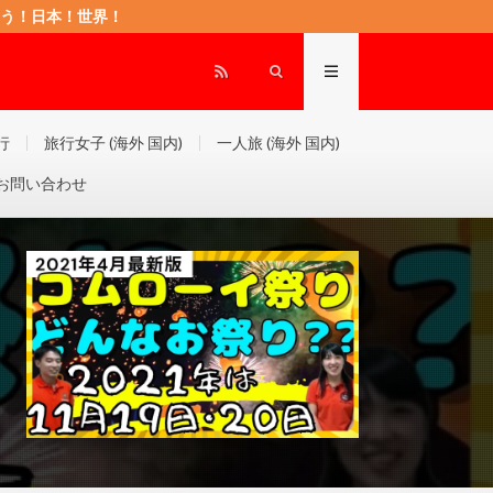
もに頑張ろう！日本！世界！
行
旅行女子 (海外 国内)
一人旅 (海外 国内)
お問い合わせ