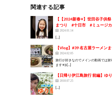
関連する記事
【【2024新春⭐️】世田谷子供
まつり #十日市 #ミュージ
2024.01.14
[…]
【Vlog】#39 名古屋ラーメンま
2024.02.05
旅行が好きなのでメインの動画では旅V
ます✈þ[…]
【日帰り伊江島旅行 前編】ゆり
2018.07.25
[…]