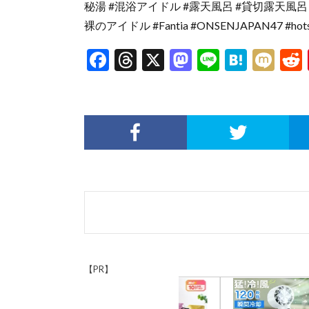
秘湯 #混浴アイドル #露天風呂 #貸切露天風呂 #
裸のアイドル #Fantia #ONSENJAPAN47 #hotspring
F
T
X
M
Li
H
M
ac
hr
as
n
at
ixi
e
ea
to
e
e
b
ds
d
n
o
o
a
o
n
k
【PR】