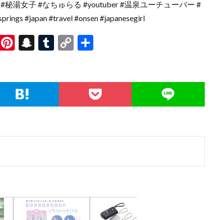
秘湯女子 #なちゅらる #youtuber #温泉ユーチューバー #
s #japan #travel #onsen #japanesegirl
R
Pi
S
T
C
共
e
nt
n
u
o
有
d
er
a
m
p
di
es
pc
bl
y
t
t
h
r
Li
at
n
k