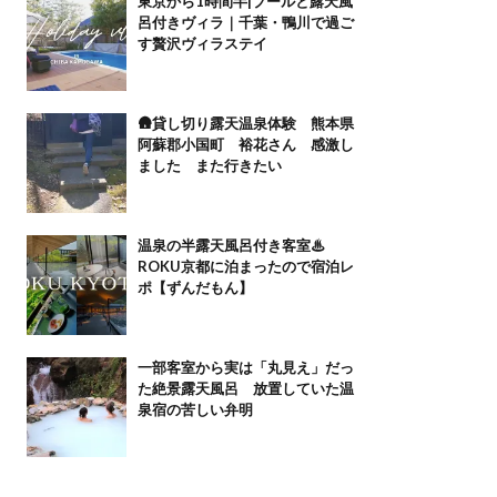
東京から1時間半|プールと露天風
呂付きヴィラ｜千葉・鴨川で過ご
す贅沢ヴィラステイ
🛖貸し切り露天温泉体験 熊本県
阿蘇郡小国町 裕花さん 感激し
ました また行きたい
温泉の半露天風呂付き客室♨
ROKU京都に泊まったので宿泊レ
ポ【ずんだもん】
一部客室から実は「丸見え」だっ
た絶景露天風呂 放置していた温
泉宿の苦しい弁明