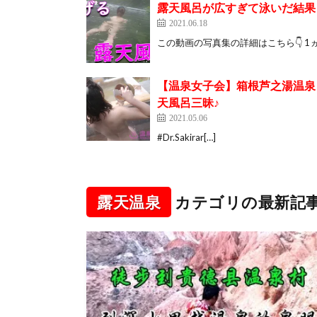
露天風呂が広すぎて泳いだ結果ｗ
2021.06.18
この動画の写真集の詳細はこちら👇 1
【温泉女子会】箱根芦之湯温泉
天風呂三昧♪
2021.05.06
#Dr.Sakirar[…]
露天温泉
カテゴリの最新記