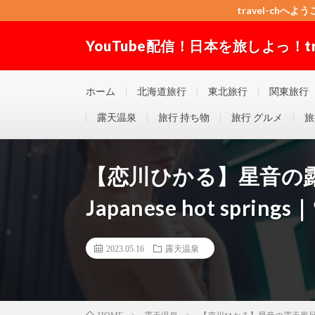
travel-chへよう
YouTube配信！日本を旅しよっ！trav
travel-chへようこそ！”Good seller” ”Good buyer”
ホーム
北海道旅行
東北旅行
関東旅行
露天温泉
旅行 持ち物
旅行 グルメ
旅
【恋川ひかる】星音の
Japanese hot springs｜일
2023.05.16
露天温泉