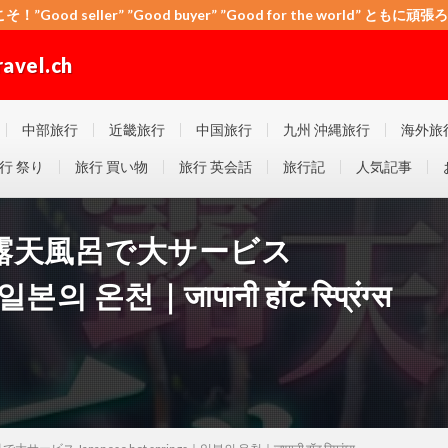
こそ！”Good seller” ”Good buyer” ”Good for the world” と
el.ch
 ”Good for the world” ともに頑張ろう！日本！世界！
中部旅行
近畿旅行
中国旅行
九州 沖縄旅行
海外旅
行 祭り
旅行 買い物
旅行 英会話
旅行記
人気記事
露天風呂で大サービス
본의 온천｜जापानी हॉट स्प्रिंग्स