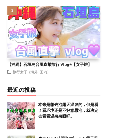
【沖縄】石垣島台風直撃旅行 Vlog⭐︎【女子旅】
旅行女子 (海外 国内)
最近の投稿
本来是想去泡露天温泉的，但是看
了看环境还是不好意思泡，就决定
去看看温泉泉眼吧。