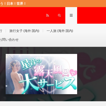
もに頑張ろう！日本！世界！
行
旅行女子 (海外 国内)
一人旅 (海外 国内)
お問い合わせ