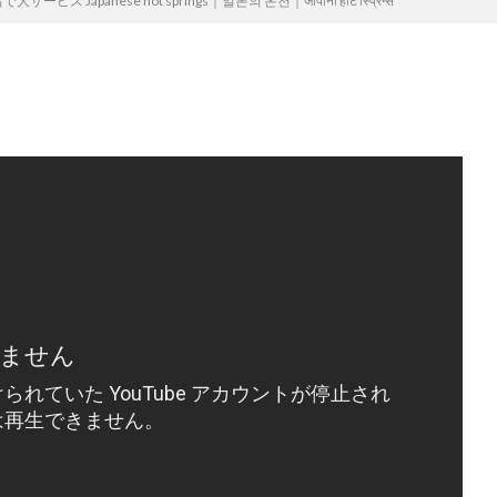
apanese hot springs｜일본의 온천｜जापानी हॉट स्प्रिंग्स