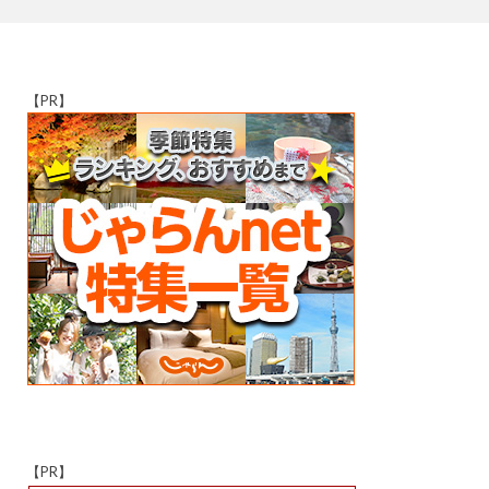
【PR】
【PR】