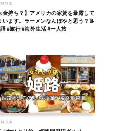
24.03.31
大金持ち？】アメリカの家賃を暴露して
まいます。ラーメンなんぼやと思う？📝
英語 #旅行 #海外生活 #一人旅
24.03.31