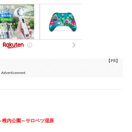
【PR】
Advertisement
岬～稚内公園～サロベツ湿原