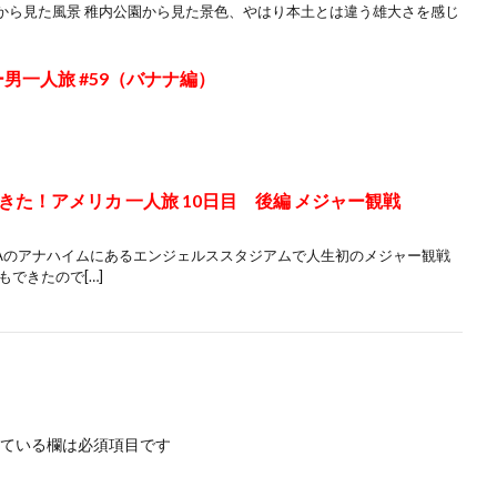
から見た風景 稚内公園から見た景色、やはり本土とは違う雄大さを感じ
男一人旅 #59（バナナ編）
た！アメリカ 一人旅 10日目 後編 メジャー観戦
LAのアナハイムにあるエンジェルススタジアムで人生初のメジャー観戦
できたので[…]
ている欄は必須項目です