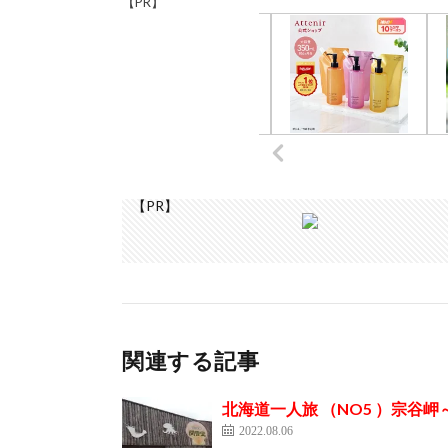
【PR】
【PR】
関連する記事
北海道一人旅 （NO5 ）宗谷
2022.08.06