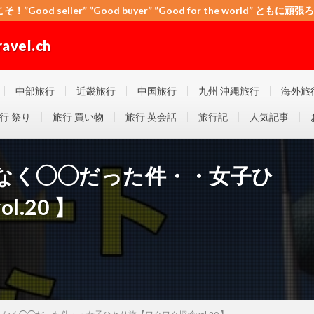
こそ！”Good seller” ”Good buyer” ”Good for the world” と
el.ch
 ”Good for the world” ともに頑張ろう！日本！世界！
中部旅行
近畿旅行
中国旅行
九州 沖縄旅行
海外旅
行 祭り
旅行 買い物
旅行 英会話
旅行記
人気記事
なく◯◯だった件・・女子ひ
.20 】