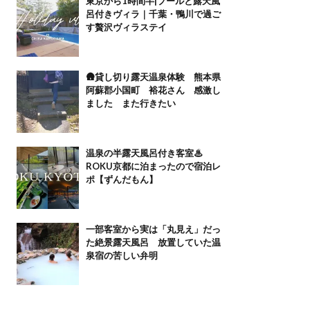
東京から1時間半|プールと露天風
呂付きヴィラ｜千葉・鴨川で過ご
す贅沢ヴィラステイ
🛖貸し切り露天温泉体験 熊本県
阿蘇郡小国町 裕花さん 感激し
ました また行きたい
温泉の半露天風呂付き客室♨
ROKU京都に泊まったので宿泊レ
ポ【ずんだもん】
一部客室から実は「丸見え」だっ
た絶景露天風呂 放置していた温
泉宿の苦しい弁明