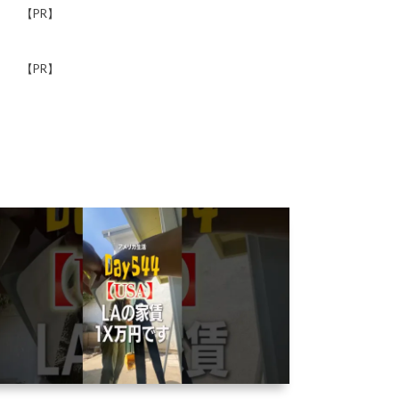
【PR】
【PR】