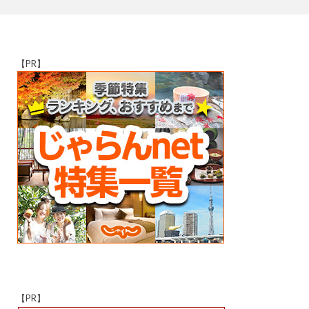
【PR】
【PR】