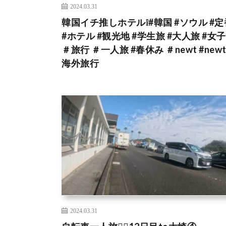
2024.03.31
韓国イチ推しホテル❕#韓国 #ソウル #定
#ホテル #観光地 #学生旅 #大人旅 #女
＃旅行 ＃一人旅 #春休み ＃newt #new
海外旅行
2024.03.31