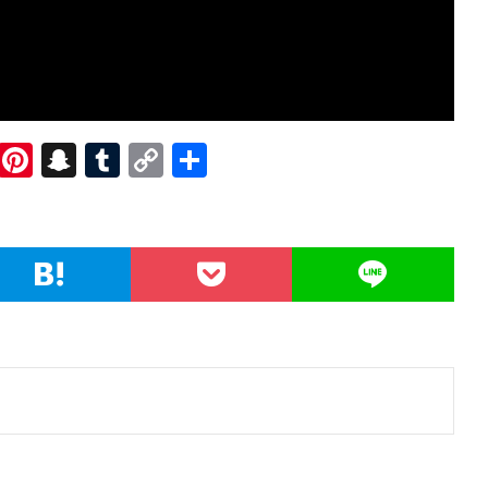
R
Pi
S
T
C
共
e
nt
n
u
o
有
d
er
a
m
p
di
es
pc
bl
y
t
t
h
r
Li
at
n
k