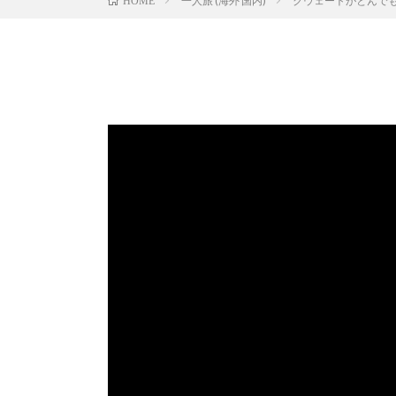
一人旅 (海外 国内)
クウェートがとんでも
HOME