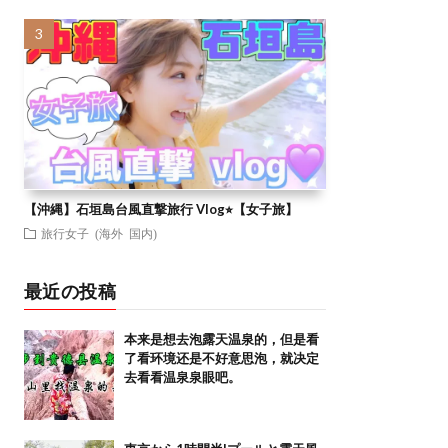
【沖縄】石垣島台風直撃旅行 Vlog⭐︎【女子旅】
旅行女子 (海外 国内)
最近の投稿
本来是想去泡露天温泉的，但是看
了看环境还是不好意思泡，就决定
去看看温泉泉眼吧。