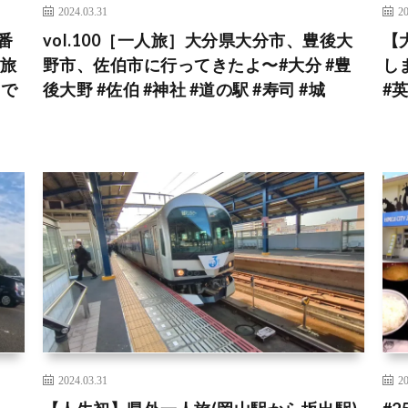
2024.03.31
20
番
vol.100［一人旅］大分県大分市、豊後大
【
子旅
野市、佐伯市に行ってきたよ〜#大分 #豊
し
tで
後大野 #佐伯 #神社 #道の駅 #寿司 #城
#
2024.03.31
20