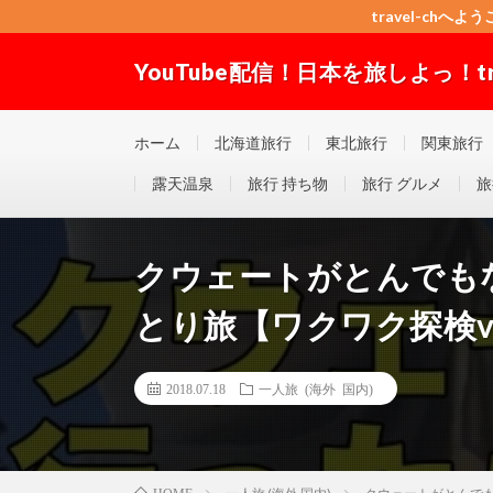
travel-chへよう
YouTube配信！日本を旅しよっ！trav
travel-chへようこそ！”Good seller” ”Good buyer”
ホーム
北海道旅行
東北旅行
関東旅行
露天温泉
旅行 持ち物
旅行 グルメ
旅
クウェートがとんでも
とり旅【ワクワク探検vol
2018.07.18
一人旅 (海外 国内)