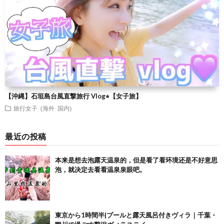
【沖縄】石垣島台風直撃旅行 Vlog⭐︎【女子旅】
旅行女子 (海外 国内)
最近の投稿
本来是想去泡露天温泉的，但是看了看环境还是不好意思
泡，就决定去看看温泉泉眼吧。
東京から1時間半|プールと露天風呂付きヴィラ｜千葉・