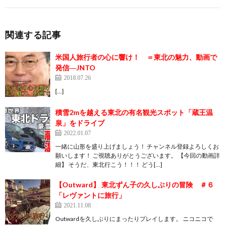
関連する記事
米国人旅行者の心に響け！ ＝東北の魅力、動画で
発信―JNTO
2018.07.26
[…]
積雪2mを越える東北の有名観光スポット「蔵王温
泉」をドライブ
2022.01.07
一緒に山形を盛り上げましょう！ チャンネル登録よろしくお
願いします！ ご視聴ありがとうございます。 【今回の動画詳
細】 そうだ、東北行こう！！！ どう[…]
【Outward】 東北ずん子の久しぶりの冒険 ＃６
「レヴァントに旅行」
2021.11.08
Outwardを久しぶりにまったりプレイします。 ニコニコで