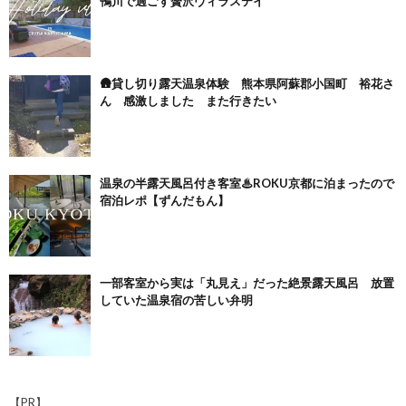
鴨川で過ごす贅沢ヴィラステイ
🛖貸し切り露天温泉体験 熊本県阿蘇郡小国町 裕花さ
ん 感激しました また行きたい
温泉の半露天風呂付き客室♨ROKU京都に泊まったので
宿泊レポ【ずんだもん】
一部客室から実は「丸見え」だった絶景露天風呂 放置
していた温泉宿の苦しい弁明
【PR】