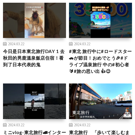
2024.03.22
2024.03.22
今日是日本東北旅行DAY 1 去
#東北 旅行中に#ロードスター
秋田的男鹿溫泉飯店住宿！看
🚗が節目！おめでとう🎉#ド
到了日本代表的鬼
ライブ温泉旅行 中の#初心者
🔰#旅の思い出 👍😉
2024.03.22
2024.03.22
ミニvlog-東北旅行🚄インター
東北旅行 「歩いて楽しむま