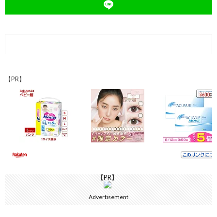
k
n
k
【PR】
【PR】
Advertisement