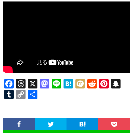
F
T
X
M
Li
H
M
R
Pi
S
ac
hr
as
n
at
ixi
e
nt
n
T
C
共
e
ea
to
e
e
d
er
a
u
o
有
b
ds
d
n
di
es
pc
m
p
o
o
a
t
t
h
bl
y
o
n
at
r
Li