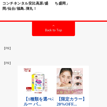
コンチネンタル安比高原/盛
ち盛岡」
岡/仙台/福島..弾丸！
Back to Top
【PR】
【PR】