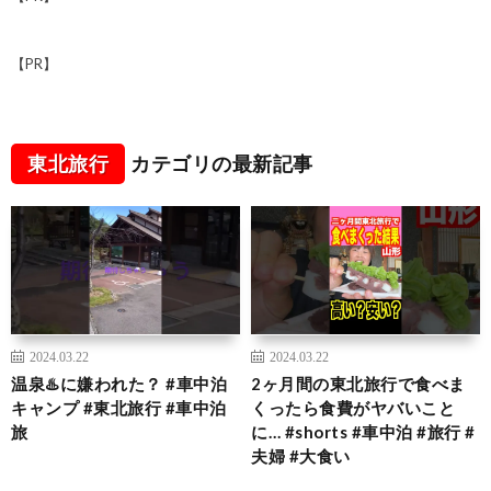
【PR】
東北旅行
カテゴリの最新記事
2024.03.22
2024.03.22
温泉♨️に嫌われた？ #車中泊
2ヶ月間の東北旅行で食べま
キャンプ #東北旅行 #車中泊
くったら食費がヤバいこと
旅
に… #shorts #車中泊 #旅行 #
夫婦 #大食い