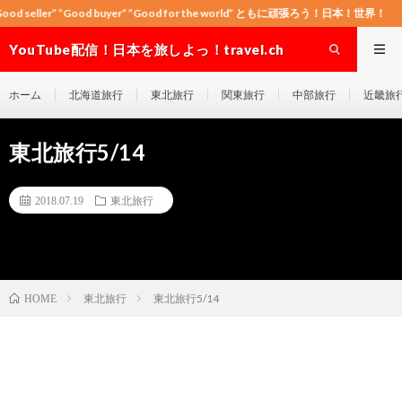
 ”Good buyer” ”Good for the world” ともに頑張ろう！日本！世界！
YouTube配信！日本を旅しよっ！travel.ch
ホーム
北海道旅行
東北旅行
関東旅行
中部旅行
近畿旅
東北旅行5/14
2018.07.19
東北旅行
東北旅行
東北旅行5/14
HOME