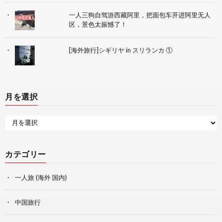
一人三狗自驾游西藏阿里，把面包车开进阿里无人
区，景色太振憾了！
[海外旅行]シギリヤ in スリランカ ①
月を選択
カテゴリー
一人旅 (海外 国内)
中国旅行