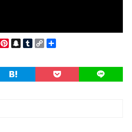
R
Pi
S
T
C
共
e
nt
n
u
o
有
d
er
a
m
p
di
es
pc
bl
y
t
t
h
r
Li
at
n
k