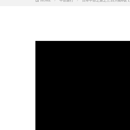
中部旅行
日本中部之旅之三:白川鄉6號 1月
HOME