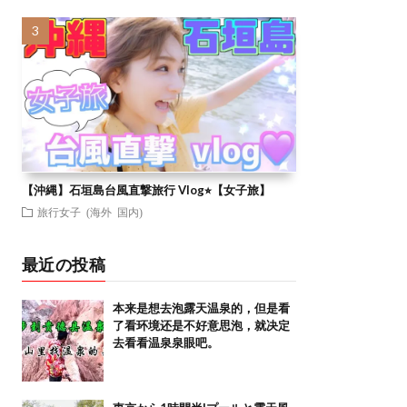
【沖縄】石垣島台風直撃旅行 Vlog⭐︎【女子旅】
旅行女子 (海外 国内)
最近の投稿
本来是想去泡露天温泉的，但是看
了看环境还是不好意思泡，就决定
去看看温泉泉眼吧。