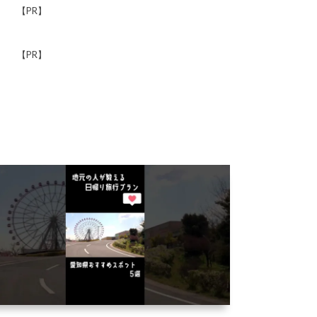
【PR】
【PR】