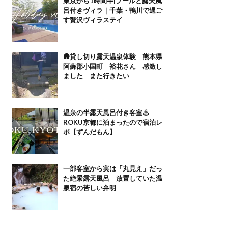
東京から1時間半|プールと露天風
呂付きヴィラ｜千葉・鴨川で過ご
す贅沢ヴィラステイ
🛖貸し切り露天温泉体験 熊本県
阿蘇郡小国町 裕花さん 感激し
ました また行きたい
温泉の半露天風呂付き客室♨
ROKU京都に泊まったので宿泊レ
ポ【ずんだもん】
一部客室から実は「丸見え」だっ
た絶景露天風呂 放置していた温
泉宿の苦しい弁明