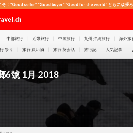
こそ！”Good seller” ”Good buyer” ”Good for the world” と
el.ch
 ”Good for the world” ともに頑張ろう！日本！世界！
中部旅行
近畿旅行
中国旅行
九州 沖縄旅行
海外旅
行 祭り
旅行 買い物
旅行 英会話
旅行記
人気記事
號 1月 2018