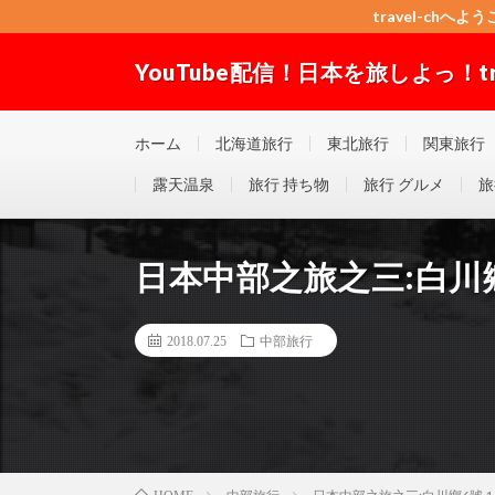
travel-chへよう
YouTube配信！日本を旅しよっ！trav
travel-chへようこそ！”Good seller” ”Good buyer”
ホーム
北海道旅行
東北旅行
関東旅行
露天温泉
旅行 持ち物
旅行 グルメ
旅
日本中部之旅之三:白川鄉6
2018.07.25
中部旅行